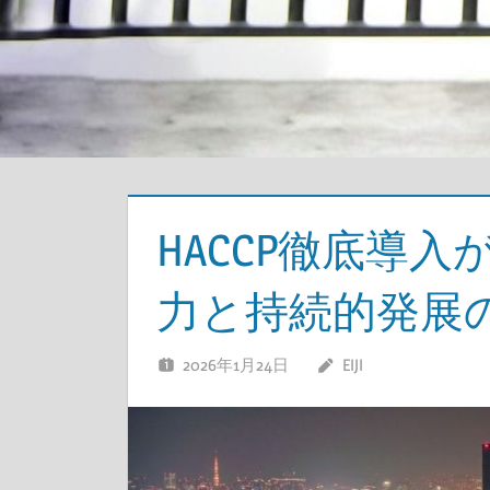
HACCP徹底導
力と持続的発展
2026年1月24日
EIJI