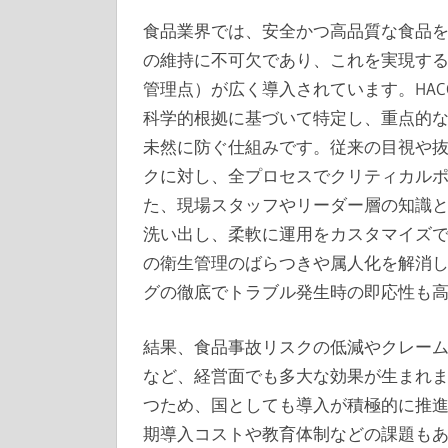
食品業界では、安全かつ高品質な食品
の維持に不可欠であり、これを実現する
管理点）が広く導入されています。HA
科学的根拠に基づいて特定し、重点的
未然に防ぐ仕組みです。従来の目視や
クに対し、全プロセスでクリティカル
た、現場スタッフやリーダー層の知識
洗い出し、柔軟に運用をカスタマイズで
の衛生管理のばらつきや属人化を解消
グの徹底でトラブル発生時の即応性も
結果、食品事故リスクの低減やクレー
など、経営面でも多大な効果が生まれ
つため、国としても導入が積極的に推
期導入コストや教育体制などの課題も