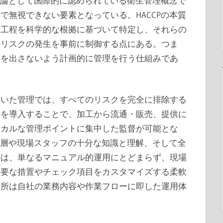
方法論として国際的に認められている衛生管理概念で
で無視できない要素となっている。HACCPの本質
る工程を科学的な根拠に基づいて特定し、それらの
、リスクの発生を事前に制御する点にある。つま
入を出さないよう計画的に管理を行う仕組みであ
ていた管理では、すべてのリスクを完全に排除する
法を導入することで、加工から流通・販売、提供に
ィカルな管理ポイントに集中した監督が可能とな
ダー層や現場スタッフの十分な知識と理解、そして全
法は、単なるマニュアル的運用にとどまらず、現場
必要な措置やチェック項目をカスタマイズする柔軟
業所は自社の業務内容や作業フローに即した運用体