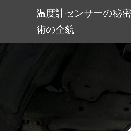
コ
温度計センサーの秘
ン
テ
術の全貌
ン
ツ
へ
ス
キ
ッ
プ