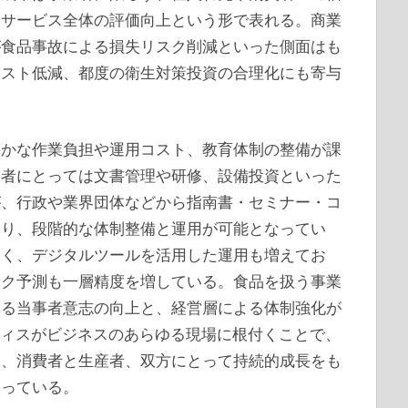
やサービス全体の評価向上という形で表れる。商業
が食品事故による損失リスク削減といった側面はも
コスト低減、都度の衛生対策投資の合理化にも寄与
細かな作業負担や運用コスト、教育体制の整備が課
業者にとっては文書管理や研修、設備投資といった
が、行政や業界団体などから指南書・セミナー・コ
おり、段階的な体制整備と運用が可能となってい
なく、デジタルツールを活用した運用も増えてお
スク予測も一層精度を増している。食品を扱う事業
する当事者意志の向上と、経営層による体制強化が
クティスがビジネスのあらゆる現場に根付くことで、
し、消費者と生産者、双方にとって持続的成長をも
なっている。