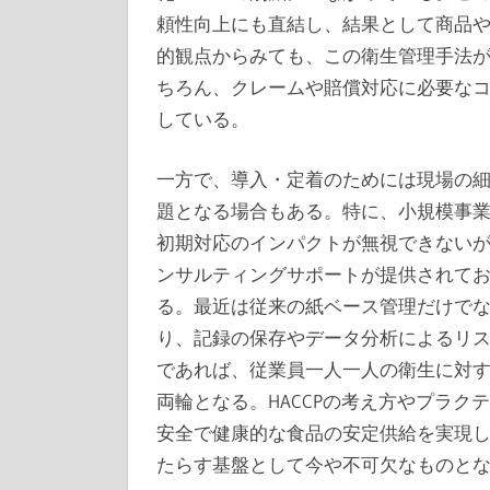
頼性向上にも直結し、結果として商品
的観点からみても、この衛生管理手法
ちろん、クレームや賠償対応に必要な
している。
一方で、導入・定着のためには現場の
題となる場合もある。特に、小規模事
初期対応のインパクトが無視できない
ンサルティングサポートが提供されて
る。最近は従来の紙ベース管理だけで
り、記録の保存やデータ分析によるリ
であれば、従業員一人一人の衛生に対
両輪となる。HACCPの考え方やプラ
安全で健康的な食品の安定供給を実現
たらす基盤として今や不可欠なものと