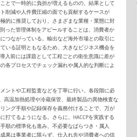
ることで一時的に負担が増えるものの、結果として
スト削減や人件費圧縮の面でも貢献するケースが
積極的に推奨しており、さまざまな業種・業態に対
Pに則った管理体制をアピールすることは、消費者か
上につながっている。輸出など海外市場との取引に
している証明ともなるため、大きなビジネス機会を
CP導入前には課題として工程ごとの衛生意識に差が
どの各プロセスでチェック漏れや属人的な判断によ
スメントや工程監査などを丁寧に行い、各段階に必
えば、高温加熱処理や冷蔵保管、最終製品の異物検査な
タリング手順や記録保存を義務付けることで、万が
に打てるようになる。さらに、HACCPを実践する
務手順の標準化も進み、不必要なばらつき・属人
の成果は事業者に限らず、仕入れ先や消費者への信