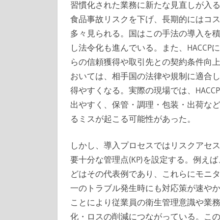
習慣化された業務に新たな見直しが入
食品事故リスクを下げ、長期的にはコ
多々見られる。国はこの手法の導入を
し法令化も進んでいる。また、HACC
らの信頼獲得や取引先との契約条件向
おいては、相手国の法律や規制に適合
得やすくなる。実際の現場では、HAC
出やすく、保管・調理・包装・出荷な
るミスが起こる可能性があった。
しかし、導入プロセスではリスクアセ
要十分な管理点(KP)を設定する。例
どはその代表例であり、これらにモニ
一のトラブル発生時にも対応策が速やか
ことにより従業員の衛生管理意識や業
化・ロスの削減につながっている。こ